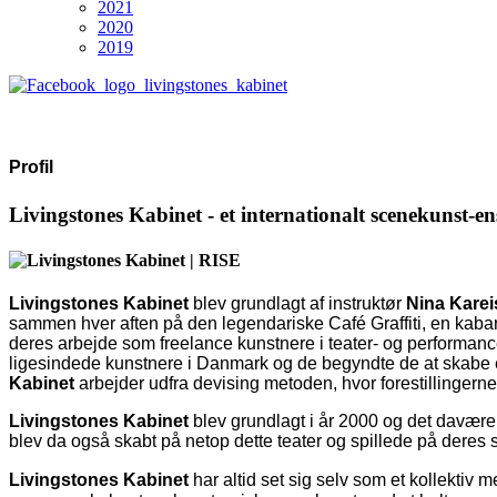
2021
2020
2019
Profil
Livingstones Kabinet
- et internationalt scenekunst-
Livingstones Kabinet
blev grundlagt af instruktør
Nina Karei
sammen hver aften på den legendariske Café Graffiti, en kabare
deres arbejde som freelance kunstnere i teater- og performance
ligesindede kunstnere i Danmark og de begyndte de at skabe e
Kabinet
arbejder udfra devising metoden, hvor forestillingerne
Livingstones Kabinet
blev grundlagt i år 2000 og det davæ
blev da også skabt på netop dette teater og spillede på deres
Livingstones Kabinet
har altid set sig selv som et kollektiv 