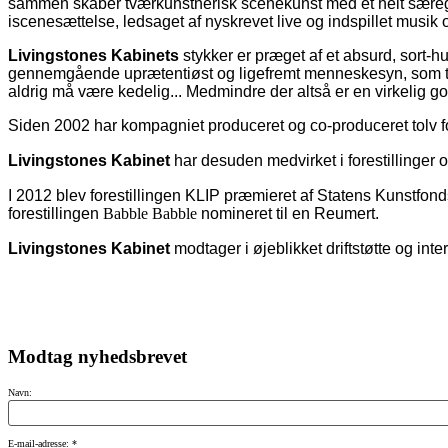
sammen skaber tværkunstnerisk scenekunst med et helt særegen
iscenesættelse, ledsaget af nyskrevet live og indspillet musik
Livingstones Kabinets
stykker er præget af et absurd, sort-hu
gennemgående uprætentiøst og ligefremt menneskesyn, som træd
aldrig må være kedelig... Medmindre der altså er en virkelig god
Siden 2002 har kompagniet produceret og co-produceret tolv for
Livingstones Kabinet
har desuden medvirket i forestillinger
I 2012 blev forestillingen
KLIP præmieret af Statens Kunstfond
forestillingen
Babble Babble
nomineret til en Reumert.
Livingstones Kabinet
modtager i øjeblikket driftstøtte og in
Modtag nyhedsbrevet
Navn:
E-mail-adresse: *