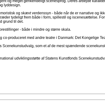
t og meget genkendeligt scenesprog. Deres arbejde karakteriser
 og lyddesign.
moristisk og skævt verdenssyn - både når de er narrative og ikke-n
er tydeligt frem både i form, spillestil og iscenesættelse. Fo
 grund til det.
estillinger - både i mindre og større skala.
 og co-produceret med andre teatre i Danmark: Det Kongelige Tea
s Scenekunstudvalg, som et af de
mest
spændende scenekunst
ternational udviklingsstøtte af Statens Kunstfonds Scenekunstudv