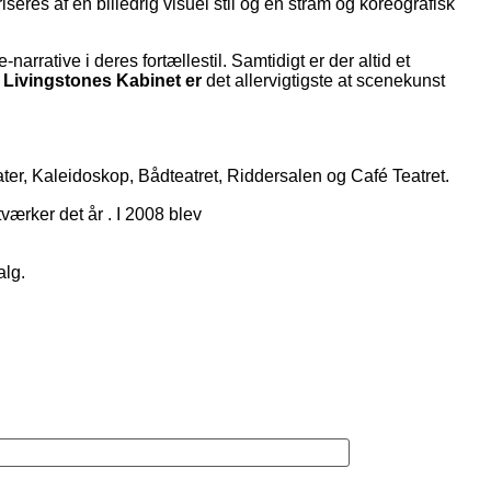
es af en billedrig visuel stil og en stram og koreografisk
arrative i deres fortællestil. Samtidigt er der altid et
r
Livingstones Kabinet
er
det allervigtigste at scenekunst
ter
,
Kaleidoskop, Bådteatret, Riddersalen og Café Teatret
.
værker det år
.
I 2008 blev
alg.