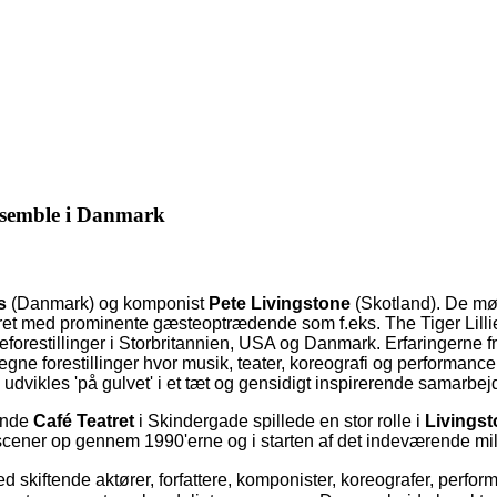
ensemble i Danmark
s
(Danmark) og komponist
Pete Livingstone
(Skotland). De mød
t med prominente gæsteoptrædende som f.eks. The Tiger Lillies m.
forestillinger i Storbritannien, USA og Danmark. Erfaringerne fr
gne forestillinger hvor musik, teater, koreografi og performa
 udvikles 'på gulvet' i et tæt og gensidigt inspirerende samarbe
rende
Café Teatret
i Skindergade
spillede en stor rolle i
Livings
 scener op gennem 1990'erne og i starten af det indeværende mi
med skiftende aktører, forfattere, komponister, koreografer, perfo