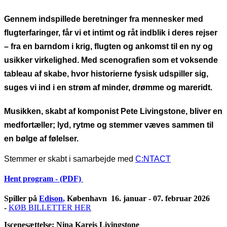
Gennem indspillede beretninger fra mennesker med
flugterfaringer, får vi et intimt og råt indblik i deres rejser
– fra en barndom i krig, flugten og ankomst til en ny og
usikker virkelighed. Med scenografien som et voksende
tableau af skabe, hvor historierne fysisk udspiller sig,
suges vi ind i en strøm af minder, drømme og mareridt.
Musikken, skabt af komponist Pete Livingstone, bliver en
medfortæller; lyd, rytme og stemmer væves sammen til
en bølge af følelser.
Stemmer er skabt i samarbejde med
C:NTACT
Hent program - (PDF)
Spiller på
Edison
,
København 16. januar - 07. februar 2026
-
KØB BILLETTER HER
Iscenesættelse: Nina Kareis Livingstone